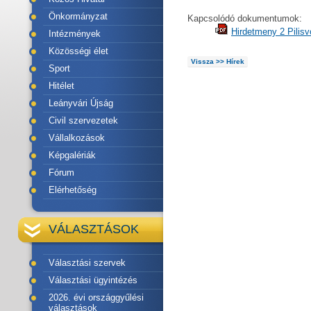
Önkormányzat
Kapcsolódó dokumentumok:
Hirdetmeny 2 Pilis
Intézmények
Közösségi élet
Vissza >> Hírek
Sport
Hitélet
Leányvári Újság
Civil szervezetek
Vállalkozások
Képgalériák
Fórum
Elérhetőség
VÁLASZTÁSOK
Választási szervek
Választási ügyintézés
2026. évi országgyűlési
választások