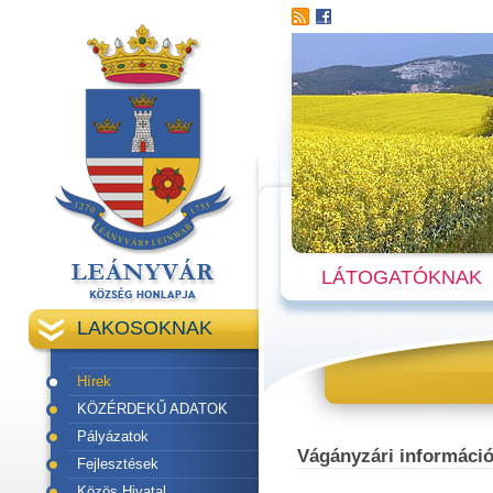
LÁTOGATÓKNAK
LAKOSOKNAK
Hírek
KÖZÉRDEKŰ ADATOK
Pályázatok
Vágányzári információ
Fejlesztések
Közös Hivatal