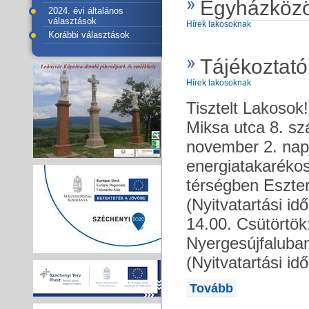
Egyházközö
2024. évi általános
választások
Hírek lakosoknak
Korábbi választások
Tájékoztató
Hírek lakosoknak
Tisztelt Lakoso
Miksa utca 8. s
november 2. napj
energiatakarékos
térségben Eszter
(Nyitvatartási id
14.00. Csütörtök
Nyergesújfaluban
(Nyitvatartási id
Tovább