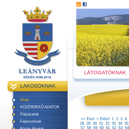
LÁTOGATÓKNAK
LAKOSOKNAK
Hírek
KÖZÉRDEKŰ ADATOK
Pályázatok
<< Első
< Előző
1
2
3
4
Fejlesztések
28
29
30
31
32
33
34
35
57
58
59
60
61
62
63
64
Közös Hivatal