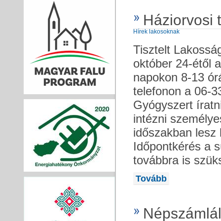
Háziorvosi 
Hírek lakosoknak
Tisztelt Lakoss
október 24-étől a
napokon 8-13 órá
telefonon a 06-3
Gyógyszert íratn
intézni személye
időszakban lesz 
Időpontkérés a s
továbbra is szü
Tovább
Népszámlál