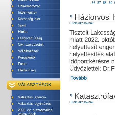
86
87
88
89
Önkormányzat
Intézmények
Háziorvosi 
Közösségi élet
Hírek lakosoknak
Sport
Tisztelt Lakoss
Hitélet
miatt 2022. okt
Leányvári Újság
Civil szervezetek
helyettesít engem
Vállalkozások
helyettesítés alat
Képgalériák
időpontkérésre 
Fórum
Üdvözlettel: Dr.
Elérhetőség
Tovább
VÁLASZTÁSOK
Katasztrófa
Választási szervek
Hírek lakosoknak
Választási ügyintézés
2026. évi országgyűlési
választások