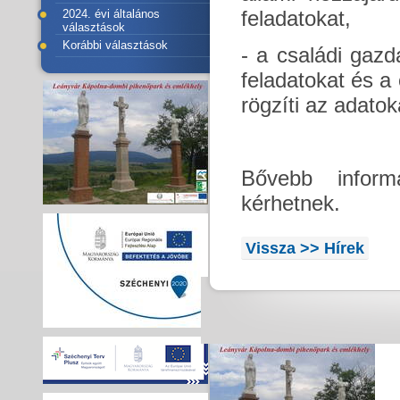
feladatokat,
2024. évi általános
választások
Korábbi választások
- a családi gazd
feladatokat és a
rögzíti az adatok
Bővebb inform
kérhetnek.
Vissza >> Hírek