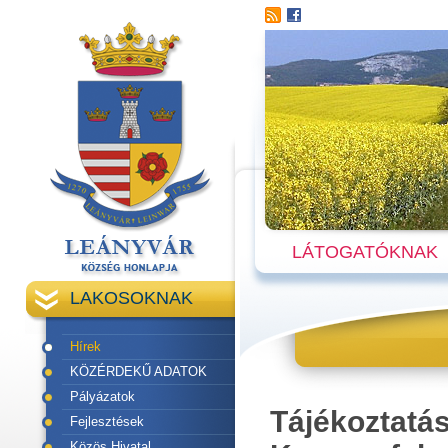
LÁTOGATÓKNAK
LAKOSOKNAK
Hírek
KÖZÉRDEKŰ ADATOK
Pályázatok
Tájékoztatá
Fejlesztések
Közös Hivatal