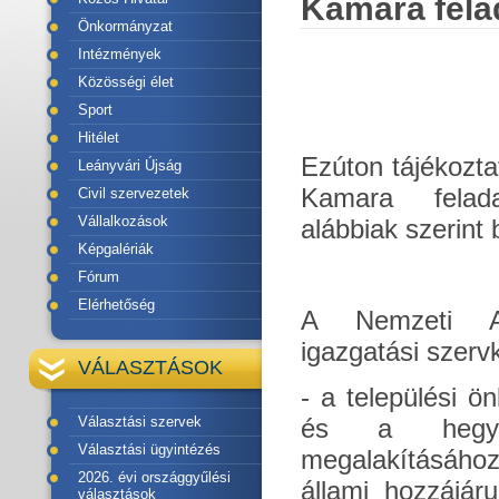
Kamara fela
Önkormányzat
Intézmények
Közösségi élet
Sport
Hitélet
Ezúton tájékozt
Leányvári Újság
Kamara feladat
Civil szervezetek
Vállalkozások
alábbiak szerint 
Képgalériák
Fórum
Elérhetőség
A Nemzeti Ag
igazgatási szervk
VÁLASZTÁSOK
- a települési ö
Választási szervek
és a hegykö
Választási ügyintézés
megalakításához
2026. évi országgyűlési
állami hozzájáru
választások