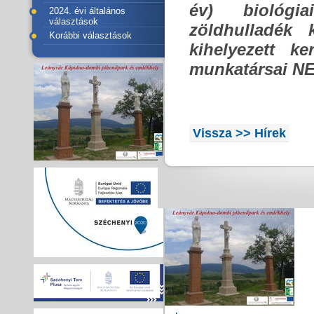
év) biológia
2024. évi általános
választások
zöldhulladék 
Korábbi választások
kihelyezett k
munkatársai NEM
Vissza >> Hírek