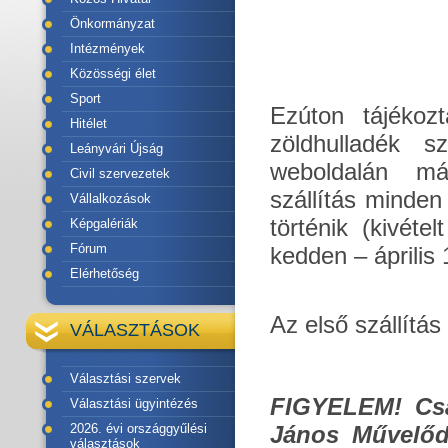
Önkormányzat
Intézmények
Közösségi élet
Sport
Ezúton tájékoz
Hitélet
zöldhulladék 
Leányvári Újság
weboldalán má
Civil szervezetek
szállítás minde
Vállalkozások
történik (kivéte
Képgalériák
Fórum
kedden – április 
Elérhetőség
Az első szállítás
VÁLASZTÁSOK
Választási szervek
FIGYELEM! Csak
Választási ügyintézés
2026. évi országgyűlési
János Művelődé
választások