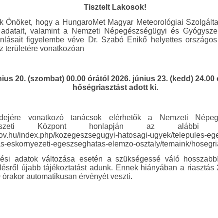
Tisztelt Lakosok!
uk Önöket, hogy a HungaroMet Magyar Meteorológiai Szolgáltat
i adatait, valamint a Nemzeti Népegészségügyi és Gyógysze
nlásait figyelembe véve Dr. Szabó Enikő helyettes országos 
z területére vonatkozóan
ius 20. (szombat) 00.00 órától 2026. június 23. (kedd) 24.00 ó
hőségriasztást adott ki.
dejére vonatkozó tanácsok elérhetők a Nemzeti Népeg
erészeti Központ honlapján az alábbi elé
.gov.hu/index.php/kozegeszsegugyi-hatosagi-ugyek/telepules-eg
as-eskornyezeti-egeszseghatas-elemzo-osztaly/temaink/hosegri
zési adatok változása esetén a szükségessé váló hosszabbítá
lésről újabb tájékoztatást adunk. Ennek hiányában a riasztás 
 órakor automatikusan érvényét veszti.