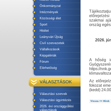
Önkormányzat
Tájékoztatj
Intézmények
előrejelzés
Közösségi élet
szakmai ajá
Sport
ország egés
Hitélet
Leányvári Újság
2026. jún
Civil szervezetek
Vállalkozások
Képgalériák
A hőség i
Fórum
Gyógysz
Elérhetőség
https://nnk
klimavaltoz
Az előrejel
VÁLASZTÁSOK
fokozat eme
(kedd) 24.00
Választási szervek
Választási ügyintézés
Vissza >> Hírek
2026. évi országgyűlési
választások