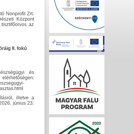
ó Nonprofit Zrt.
részeti Központ
tisztifőorvos az
ráig II. fokú
észségügyi és
rhetőségen:
eszsegugyi-
asztas.html
sról, illetve a
2026. június 23.