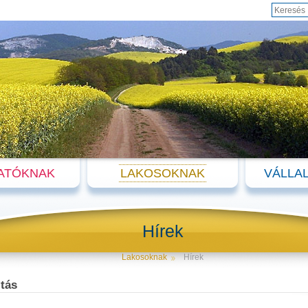
ATÓKNAK
LAKOSOKNAK
VÁLLA
Hírek
Lakosoknak
Hírek
tás