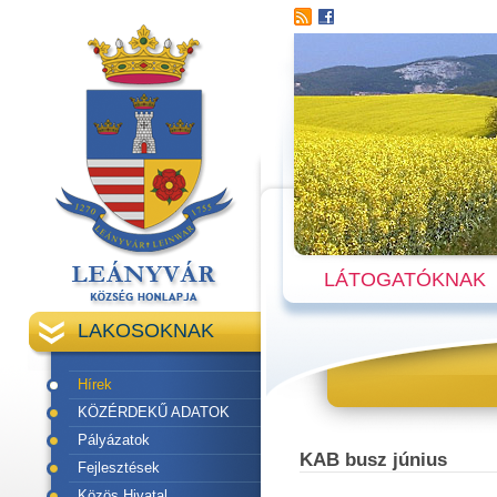
LÁTOGATÓKNAK
LAKOSOKNAK
Hírek
KÖZÉRDEKŰ ADATOK
Pályázatok
KAB busz június
Fejlesztések
Közös Hivatal