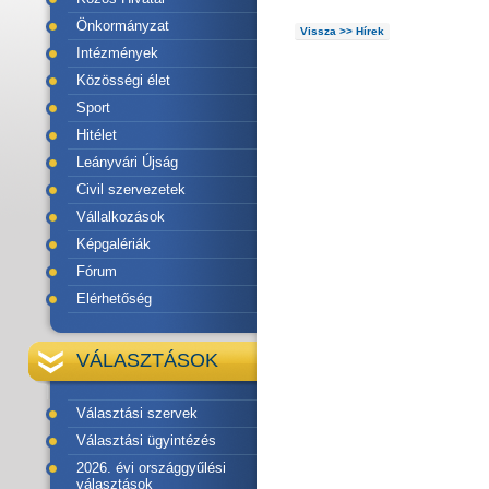
Önkormányzat
Vissza >> Hírek
Intézmények
Közösségi élet
Sport
Hitélet
Leányvári Újság
Civil szervezetek
Vállalkozások
Képgalériák
Fórum
Elérhetőség
VÁLASZTÁSOK
Választási szervek
Választási ügyintézés
2026. évi országgyűlési
választások