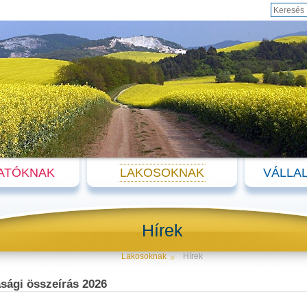
ATÓKNAK
LAKOSOKNAK
VÁLLA
Hírek
Lakosoknak
Hírek
ági összeírás 2026