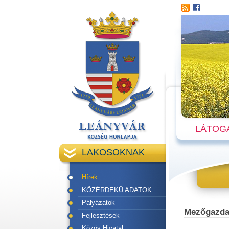
LÁTOG
LAKOSOKNAK
Hírek
KÖZÉRDEKŰ ADATOK
Pályázatok
Mezőgazdas
Fejlesztések
Közös Hivatal