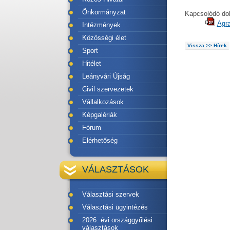
Önkormányzat
Kapcsolódó d
Agra
Intézmények
Közösségi élet
Vissza >> Hírek
Sport
Hitélet
Leányvári Újság
Civil szervezetek
Vállalkozások
Képgalériák
Fórum
Elérhetőség
VÁLASZTÁSOK
Választási szervek
Választási ügyintézés
2026. évi országgyűlési
választások