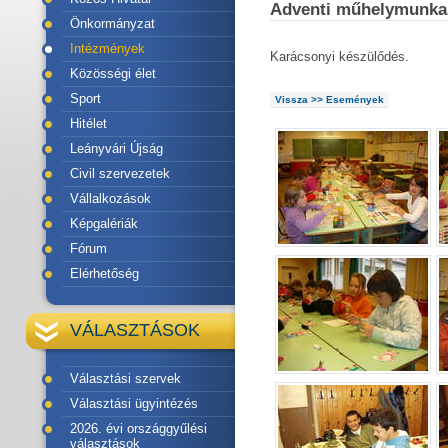
Adventi műhelymunka
Önkormányzat
Intézmények
Karácsonyi készülődés.
Közösségi élet
Sport
Vissza >> Események
Hitélet
Leányvári Újság
Civil szervezetek
Vállalkozások
Képgalériák
Fórum
Elérhetőség
VÁLASZTÁSOK
Választási szervek
Választási ügyintézés
2026. évi országgyűlési
választások