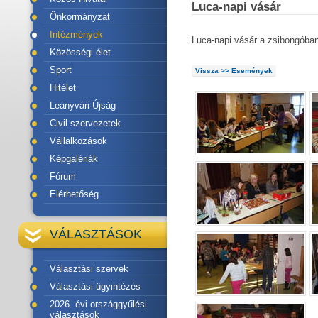
Luca-napi vásár
Önkormányzat
Intézmények
Luca-napi vásár a zsibongóban
Közösségi élet
Sport
Vissza >> Események
Hitélet
Leányvári Újság
Civil szervezetek
Vállalkozások
Képgalériák
Fórum
Elérhetőség
VÁLASZTÁSOK
Választási szervek
Választási ügyintézés
2026. évi országgyűlési
választások