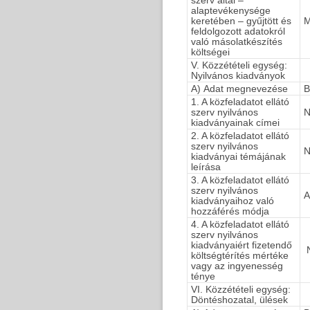
szerv által –
alaptevékenysége
keretében – gyűjtött és
M
feldolgozott adatokról
való másolatkészítés
költségei
V. Közzétételi egység:
Nyilvános kiadványok
A) Adat megnevezése
B
1. A közfeladatot ellátó
szerv nyilvános
N
kiadványainak címei
2. A közfeladatot ellátó
szerv nyilvános
N
kiadványai témájának
leírása
3. A közfeladatot ellátó
szerv nyilvános
A
kiadványaihoz való
hozzáférés módja
4. A közfeladatot ellátó
szerv nyilvános
kiadványaiért fizetendő
N
költségtérítés mértéke
vagy az ingyenesség
ténye
VI. Közzétételi egység:
Döntéshozatal, ülések