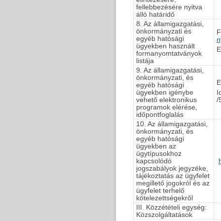
fellebbezésére nyitva
álló határidő
8. Az államigazgatási,
önkormányzati és
F
egyéb hatósági
n
ügyekben használt
E
formanyomtatványok
listája
9. Az államigazgatási,
önkormányzati, és
E
egyéb hatósági
ügyekben igénybe
I
vehető elektronikus
/
programok elérése,
időpontfoglalás
10. Az államigazgatási,
önkormányzati, és
egyéb hatósági
ügyekben az
ügytípusokhoz
kapcsolódó
jogszabályok jegyzéke,
tájékoztatás az ügyfelet
megillető jogokról és az
ügyfelet terhelő
kötelezettségekről
III. Közzétételi egység:
Közszolgáltatások