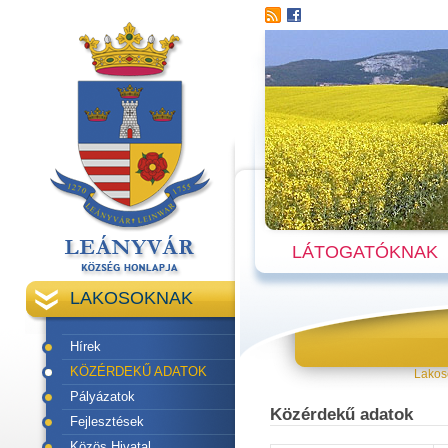
LÁTOGATÓKNAK
LAKOSOKNAK
Hírek
KÖZÉRDEKŰ ADATOK
Lakos
Pályázatok
Közérdekű adatok
Fejlesztések
Közös Hivatal