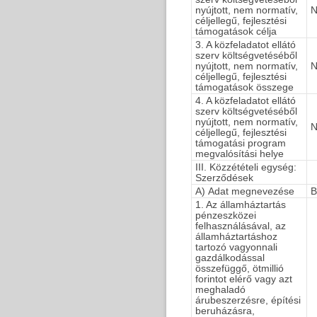
nyújtott, nem normatív,
N
céljellegű, fejlesztési
támogatások célja
3. A közfeladatot ellátó
szerv költségvetéséből
nyújtott, nem normatív,
N
céljellegű, fejlesztési
támogatások összege
4. A közfeladatot ellátó
szerv költségvetéséből
nyújtott, nem normatív,
N
céljellegű, fejlesztési
támogatási program
megvalósítási helye
III. Közzétételi egység:
Szerződések
A) Adat megnevezése
B
1. Az államháztartás
pénzeszközei
felhasználásával, az
államháztartáshoz
tartozó vagyonnali
gazdálkodással
összefüggő, ötmillió
forintot elérő vagy azt
meghaladó
árubeszerzésre, építési
beruházásra,