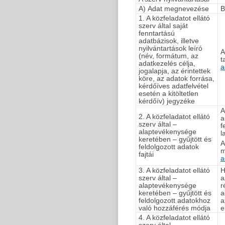
A) Adat megnevezése
B
1. A közfeladatot ellátó
szerv által saját
fenntartású
adatbázisok, illetve
nyilvántartások leíró
A
(név, formátum, az
t
adatkezelés célja,
a
jogalapja, az érintettek
köre, az adatok forrása,
kérdőíves adatfelvétel
esetén a kitöltetlen
kérdőív) jegyzéke
A
2. A közfeladatot ellátó
a
szerv által –
f
alaptevékenysége
l
keretében – gyűjtött és
A
feldolgozott adatok
m
fajtái
a
3. A közfeladatot ellátó
H
szerv által –
a
alaptevékenysége
r
keretében – gyűjtött és
a
feldolgozott adatokhoz
a
való hozzáférés módja
e
4. A közfeladatot ellátó