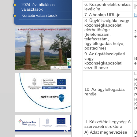
6. Központi elektronikus
2024. évi általános
levélcím
választások
7. A honlap URL-je
h
Korábbi választások
8. Ügyfélszolgálat vagy
közönségkapcsolat
elérhetősége
2
(telefonszám,
+
telefaxszám,
ügyfélfogadás helye,
postacíme)
9. Az ügyfélszolgálati
vagy
B
közönségkapcsolati
vezető neve
L
H
K
P
10. Az ügyfélfogadás
rendje
P
H
K
P
II. Közzétételi egység: A
szervezeti struktúra
A) Adat megnevezése
B