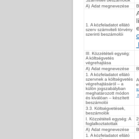
Számviteli beszámolók
A) Adat megnevezése
B
1. A közfeladatot ellátó
szerv számviteli törvény
szerinti beszámolói
III. Közzétételi egység:
A költségvetés
végrehajtása
A) Adat megnevezése
B
1. A közfeladatot ellátó
szervnek a költségvetés
A
végrehajtásáról – a
e
külön jogszabályban
s
meghatározott módon
h
és kiválóan – készített
beszámolói
3.3. Költségvetések,
beszámolók
I. Közzétételi egység: A
2
foglalkoztatottak
2
A) Adat megnevezése
B
1. A közfeladatot ellátó