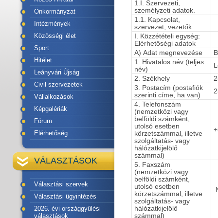
1.I. Szervezeti,
személyzeti adatok.
Önkormányzat
1.1. Kapcsolat,
Intézmények
szervezet, vezetők
Közösségi élet
I. Közzétételi egység:
Elérhetőségi adatok
Sport
A) Adat megnevezése
B
Hitélet
1. Hivatalos név (teljes
L
név)
Leányvári Újság
2. Székhely
2
Civil szervezetek
3. Postacím (postafiók
2
szerinti címe, ha van)
Vállalkozások
4. Telefonszám
Képgalériák
(nemzetközi vagy
belföldi számként,
Fórum
utolsó esetben
+
Elérhetőség
körzetszámmal, illetve
szolgáltatás- vagy
hálózatkijelölő
számmal)
VÁLASZTÁSOK
5. Faxszám
(nemzetközi vagy
belföldi számként,
Választási szervek
utolsó esetben
N
körzetszámmal, illetve
Választási ügyintézés
szolgáltatás- vagy
2026. évi országgyűlési
hálózatkijelölő
választások
számmal)