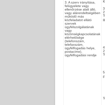
K
3. A szerv irányítása,
felügyelete vagy
3
ellenőrzése alatt álló,
2
vagy alárendeltségében
T
működő más
közfeladatot ellátó
R
szervek
ügyfélszolgálatának
vagy
közönségkapcsolatának
elérhetősége
(telefonszám,
telefaxszám,
4
ügyfélfogadás helye,
2
postacíme),
T
ügyfélfogadási rendje
5
F
T