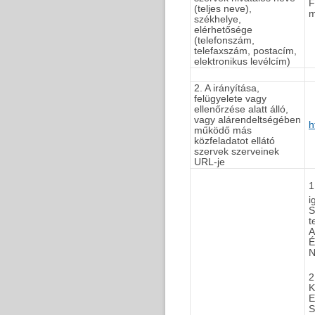
F
(teljes neve),
m
székhelye,
elérhetősége
(telefonszám,
telefaxszám, postacím,
elektronikus levélcím)
2. A irányítása,
felügyelete vagy
ellenőrzése alatt álló,
vagy alárendeltségében
h
működő más
közfeladatot ellátó
szervek szerveinek
URL-je
1
i
S
t
A
É
N
2
K
E
S