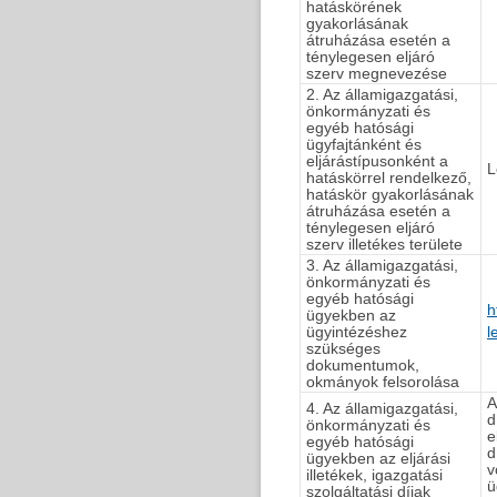
hatáskörének
gyakorlásának
átruházása esetén a
ténylegesen eljáró
szerv megnevezése
2. Az államigazgatási,
önkormányzati és
egyéb hatósági
ügyfajtánként és
eljárástípusonként a
L
hatáskörrel rendelkező,
hatáskör gyakorlásának
átruházása esetén a
ténylegesen eljáró
szerv illetékes területe
3. Az államigazgatási,
önkormányzati és
egyéb hatósági
h
ügyekben az
ügyintézéshez
l
szükséges
dokumentumok,
okmányok felsorolása
A
4. Az államigazgatási,
d
önkormányzati és
e
egyéb hatósági
d
ügyekben az eljárási
v
illetékek, igazgatási
ü
szolgáltatási díjak