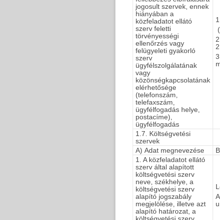
jogosult szervek, ennek
hiányában a
1
közfeladatot ellátó
szerv feletti
(
törvényességi
2
ellenőrzés vagy
2
felügyeleti gyakorló
3
szerv
m
ügyfélszolgálatának
vagy
közönségkapcsolatának
elérhetősége
(telefonszám,
telefaxszám,
ügyfélfogadás helye,
postacíme),
ügyfélfogadás
1.7. Költségvetési
szervek
A) Adat megnevezése
B
1. A közfeladatot ellátó
szerv által alapított
költségvetési szerv
neve, székhelye, a
L
költségvetési szerv
alapító jogszabály
A
megjelölése, illetve azt
u
alapító határozat, a
költségvetési szerv