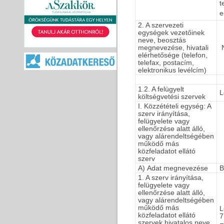
t
e
2. A szervezeti
egységek vezetőinek
neve, beosztás
megnevezése, hivatali
N
elérhetősége (telefon,
telefax, postacím,
elektronikus levélcím)
1.2. A felügyelt
L
költségvetési szervek
I. Közzétételi egység: A
szerv irányítása,
felügyelete vagy
ellenőrzése alatt álló,
vagy alárendeltségében
működő más
közfeladatot ellátó
szerv
A) Adat megnevezése
B
1. A szerv irányítása,
felügyelete vagy
ellenőrzése alatt álló,
vagy alárendeltségében
működő más
L
közfeladatot ellátó
7
szervek hivatalos neve