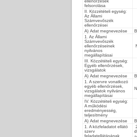
ellenőrzések
felsorolása
II. Közzétételi egység:
Az Állami
Számvevőszék
ellenőrzései
A) Adat megnevezése
B
1. Az Állami
Számvevőszék
ellenőrzéseinek
N
nyilvános
megállapításai
III. Közzétételi egység:
Egyéb ellenőrzések,
vizsgálatok
A) Adat megnevezése
B
1. A szervre vonatkozó
egyéb ellenőrzések,
N
vizsgálatok nyilvános
megállapításai
IV. Közzétételi egység:
A működési
eredményesség,
teljesítmény
A) Adat megnevezése
B
1. A közfeladatot ellátó
2
szerv
d
feladatellátásának