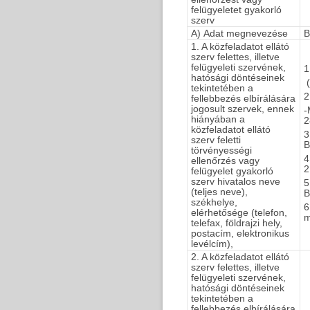
felügyeletet gyakorló
szerv
A) Adat megnevezése
B
1. A közfeladatot ellátó
szerv felettes, illetve
felügyeleti szervének,
1
hatósági döntéseinek
(
tekintetében a
2
fellebbezés elbírálására
jogosult szervek, ennek
-
hiányában a
közfeladatot ellátó
3
szerv feletti
B
törvényességi
4
ellenőrzés vagy
2
felügyelet gyakorló
szerv hivatalos neve
5
(teljes neve),
székhelye,
6
elérhetősége (telefon,
m
telefax, földrajzi hely,
postacím, elektronikus
levélcím),
2. A közfeladatot ellátó
szerv felettes, illetve
felügyeleti szervének,
hatósági döntéseinek
tekintetében a
fellebbezés elbírálására