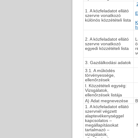
1. A közfeladatot ellátó
E
szervre vonatkozó
különös közzétételi lista
K
h
2. A közfeladatot ellátó
L
szervre vonatkozó
ö
egyedi közzétételi lista
r
v
3. Gazdálkodási adatok
3.1. A működés
törvényessége,
ellenőrzések
I. Közzétételi egység:
Vizsgálatok,
ellenőrzések listája
A) Adat megnevezése
B
1. A közfeladatot ellátó
szervnél végzett
alaptevékenységgel
kapcsolatos –
megállapításokat
N
tartalmazó –
vizsgálatok,