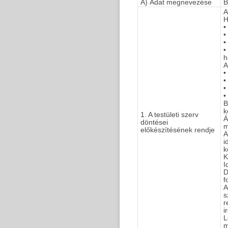
A) Adat megnevezése
B
A
H
•
•
•
•
h
A
•
•
•
•
B
k
1. A testületi szerv
Á
döntései
m
előkészítésének rendje
A
i
k
K
I
D
f
A
s
r
i
L
m