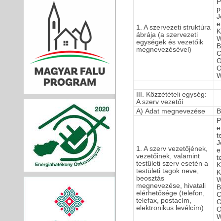
P
p
J
e
1. A szervezeti struktúra
K
ábrája (a szervezeti
W
egységek és vezetőik
B
megnevezésével)
C
G
O
W
III. Közzétételi egység:
A szerv vezetői
A) Adat megnevezése
B
P
e
t
J
1. A szerv vezetőjének,
e
vezetőinek, valamint
t
testületi szerv esetén a
K
testületi tagok neve,
K
beosztás
W
megnevezése, hivatali
B
elérhetősége (telefon,
C
telefax, postacím,
G
elektronikus levélcím)
O
W