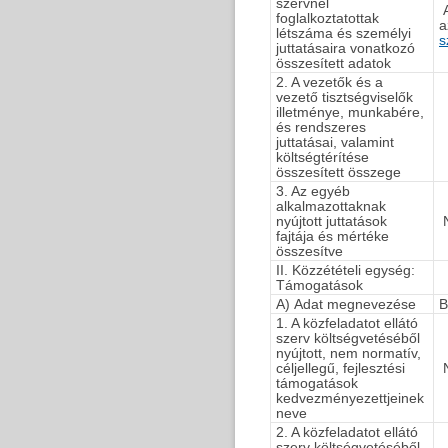
szervnél
A
foglalkoztatottak
a
létszáma és személyi
s
juttatásaira vonatkozó
összesített adatok
2. A vezetők és a
vezető tisztségviselők
illetménye, munkabére,
és rendszeres
juttatásai, valamint
költségtérítése
összesített összege
3. Az egyéb
alkalmazottaknak
nyújtott juttatások
N
fajtája és mértéke
összesítve
II. Közzétételi egység:
Támogatások
A) Adat megnevezése
B
1. A közfeladatot ellátó
szerv költségvetéséből
nyújtott, nem normatív,
céljellegű, fejlesztési
N
támogatások
kedvezményezettjeinek
neve
2. A közfeladatot ellátó
szerv költségvetéséből