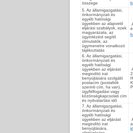
összege
h
5. Az államigazgatási,
önkormányzati és
egyéb hatósági
ügyekben az alapvető
A
eljárási szabályok, ezek
é
magyarázata, az
h
ügyintézést segítő
útmutatók, az
ügymenetre vonatkozó
tájékoztatás
6. Az államigazgatási,
önkormányzati és
egyéb hatósági
ügyekben az eljárást
A
megindító irat
2
benyújtására szolgáló
H
postacím (postafiók
K
szerinti cím, ha van),
P
ügyfélfogadási vagy
közönségkapcsolati cím
és nyitvatartási idő
7. Az államigazgatási,
önkormányzati és
egyéb hatósági
ügyekben az eljárást
A
megindító irat
a
benyújtására,
i
elintézésére,