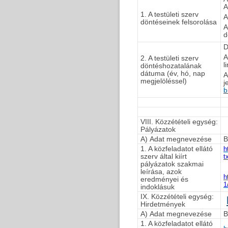
A
1. A testületi szerv
A
döntéseinek felsorolása
A
d
D
A
2. A testületi szerv
l
döntéshozatalának
dátuma (év, hó, nap
A
megjelöléssel)
j
b
VIII. Közzétételi egység:
Pályázatok
A) Adat megnevezése
B
1. A közfeladatot ellátó
h
szerv által kiírt
t
pályázatok szakmai
leírása, azok
h
eredményei és
1
indoklásuk
IX. Közzétételi egység:
Hirdetmények
A) Adat megnevezése
B
1. A közfeladatot ellátó