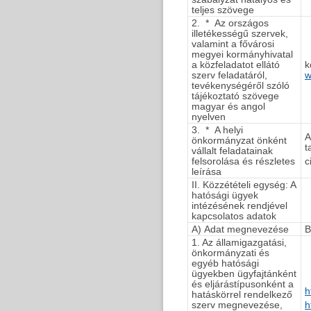
teljes szövege
2. * Az országos
illetékességű szervek,
valamint a fővárosi
megyei kormányhivatal
a közfeladatot ellátó
k
szerv feladatáról,
w
tevékenységéről szóló
tájékoztató szövege
magyar és angol
nyelven
3. * A helyi
A
önkormányzat önként
t
vállalt feladatainak
felsorolása és részletes
c
leírása
II. Közzétételi egység: A
hatósági ügyek
intézésének rendjével
kapcsolatos adatok
A) Adat megnevezése
B
1. Az államigazgatási,
önkormányzati és
egyéb hatósági
ügyekben ügyfajtánként
és eljárástípusonként a
h
hatáskörrel rendelkező
szerv megnevezése,
h