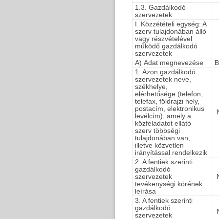
1.3. Gazdálkodó
szervezetek
I. Közzétételi egység: A
szerv tulajdonában álló
vagy részvételével
működő gazdálkodó
szervezetek
A) Adat megnevezése
B
1. Azon gazdálkodó
szervezetek neve,
székhelye,
elérhetősége (telefon,
telefax, földrajzi hely,
postacím, elektronikus
N
levélcím), amely a
közfeladatot ellátó
szerv többségi
tulajdonában van,
illetve közvetlen
irányítással rendelkezik
2. A fentiek szerinti
gazdálkodó
szervezetek
N
tevékenységi körének
leírása
3. A fentiek szerinti
gazdálkodó
N
szervezetek