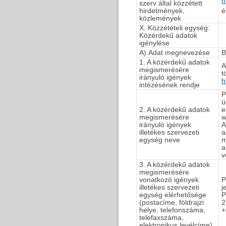
h
szerv által közzétett
hirdetmények,
közlemények
X. Közzétételi egység:
Közérdekű adatok
igénylése
A) Adat megnevezése
B
1. A közérdekű adatok
A
megismerésére
t
irányuló igények
h
intézésének rendje
P
ü
2. A közérdekű adatok
e
megismerésére
w
irányuló igények
A
illetékes szervezeti
a
egység neve
m
a
v
3. A közérdekű adatok
megismerésére
vonatkozó igények
P
illetékes szervezeti
j
egység elérhetősége
P
(postacíme, földrajzi
2
helye, telefonszáma,
+
telefaxszáma,
elektronikus levélcíme)