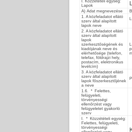
I. Közzétételi egység:
Lapok
A) Adat megnevezése
B
1. A közfeladatot ellátó
L
szerv által alapított
lapok neve
2. A közfeladatot ellátó
szerv által alapított
lapok
szerkesztőségének és
L
kiadójának neve és
p
elérhetősége (telefon,
m
telefax, földrajzi hely,
postacím, elektronikus
levélcím)
3. A közfeladatot ellátó
szerv által alapított
P
lapok főszerkesztőjének
a neve
1.6. * Felettes,
felügyeleti,
törvényességi
ellenőrzést vagy
felügyeletet gyakorló
szerv
I. * Közzétételi egység:
Felettes, felügyeleti,
törvényességi
ellenőrzést vagy