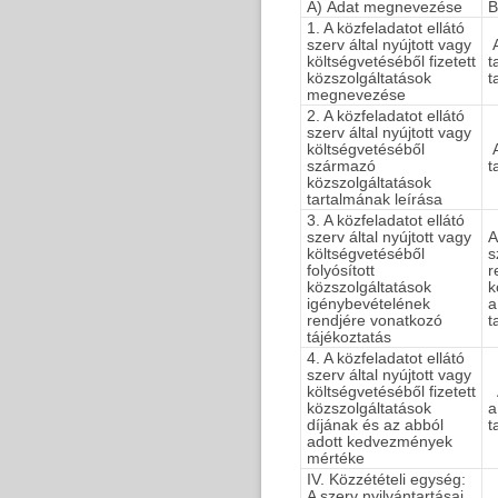
A) Adat megnevezése
B
1. A közfeladatot ellátó
szerv által nyújtott vagy
A
költségvetéséből fizetett
t
közszolgáltatások
t
megnevezése
2. A közfeladatot ellátó
szerv által nyújtott vagy
költségvetéséből
A
származó
t
közszolgáltatások
tartalmának leírása
3. A közfeladatot ellátó
szerv által nyújtott vagy
A
költségvetéséből
s
folyósított
r
közszolgáltatások
k
igénybevételének
rendjére vonatkozó
t
tájékoztatás
4. A közfeladatot ellátó
szerv által nyújtott vagy
költségvetéséből fizetett
A
közszolgáltatások
díjának és az abból
t
adott kedvezmények
mértéke
IV. Közzétételi egység:
A szerv nyilvántartásai