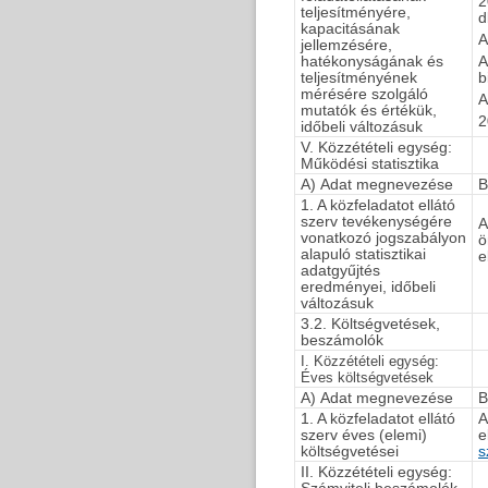
2
teljesítményére,
d
kapacitásának
A
jellemzésére,
hatékonyságának és
A
teljesítményének
b
mérésére szolgáló
A
mutatók és értékük,
2
időbeli változásuk
V. Közzétételi egység:
Működési statisztika
A) Adat megnevezése
B
1. A közfeladatot ellátó
szerv tevékenységére
A
vonatkozó jogszabályon
ö
alapuló statisztikai
e
adatgyűjtés
eredményei, időbeli
változásuk
3.2. Költségvetések,
beszámolók
I. Közzétételi egység:
Éves költségvetések
A) Adat megnevezése
B
1. A közfeladatot ellátó
A
szerv éves (elemi)
e
költségvetései
s
II. Közzétételi egység: