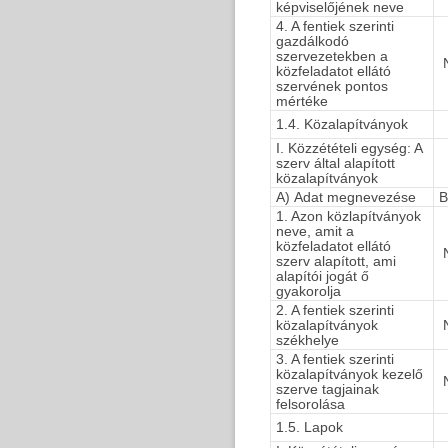
képviselőjének neve
4. A fentiek szerinti
gazdálkodó
szervezetekben a
N
közfeladatot ellátó
szervének pontos
mértéke
1.4. Közalapítványok
I. Közzétételi egység: A
szerv által alapított
közalapítványok
A) Adat megnevezése
B
1. Azon közlapítványok
neve, amit a
közfeladatot ellátó
N
szerv alapított, ami
alapítói jogát ő
gyakorolja
2. A fentiek szerinti
közalapítványok
N
székhelye
3. A fentiek szerinti
közalapítványok kezelő
N
szerve tagjainak
felsorolása
1.5. Lapok