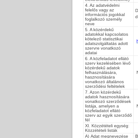
4. Az adatvédelmi
felelős vagy az
D
információs jogokkal
d
foglalkozó személy
neve
5. A közérdekű
adatokkal kapcsolatos
kötelező statisztikai
adatszolgáltatás adott
szervre vonatkozó
adatai
6. A közfeladatot ellátó
szerv kezelésében lévő
közérdekű adatok
felhasználására,
N
hasznosítására
vonatkozó általános
szerződési feltételek
7. Azon közérdekű
adatok hasznosítására
vonatkozó szerződések
listája, amelyen a
N
közfeladatot ellátó
szerv az egyik szerződő
fél
XI. Közzétételi egység:
Közzétételi listák
A) Adat megnevezése
B