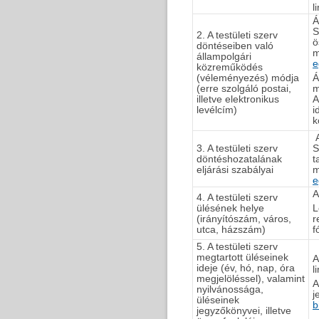
l
Á
S
2. A testületi szerv
ö
döntéseiben való
m
állampolgári
e
közreműködés
(véleményezés) módja
Á
(erre szolgáló postai,
m
illetve elektronikus
A
levélcím)
i
k
A
3. A testületi szerv
S
döntéshozatalának
t
eljárási szabályai
m
e
A
4. A testületi szerv
ülésének helye
L
(irányítószám, város,
r
utca, házszám)
f
5. A testületi szerv
megtartott üléseinek
A
ideje (év, hó, nap, óra
l
megjelöléssel), valamint
A
nyilvánossága,
j
üléseinek
b
jegyzőkönyvei, illetve