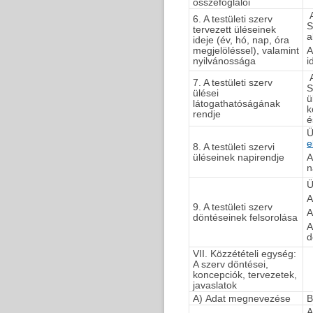
összefoglalói
A
6. A testületi szerv
S
tervezett üléseinek
a
ideje (év, hó, nap, óra
megjelöléssel), valamint
A
nyilvánossága
i
A
7. A testületi szerv
S
ülései
ü
látogathatóságának
k
rendje
é
Ü
e
8. A testületi szervi
üléseinek napirendje
A
n
Ü
A
9. A testületi szerv
A
döntéseinek felsorolása
A
d
VII. Közzétételi egység:
A szerv döntései,
koncepciók, tervezetek,
javaslatok
A) Adat megnevezése
B
A