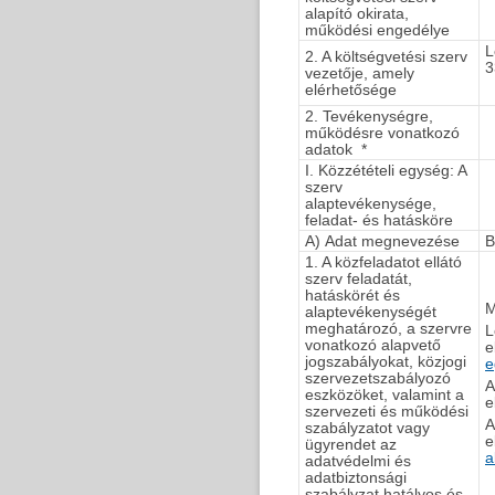
alapító okirata,
működési engedélye
L
2. A költségvetési szerv
3
vezetője, amely
elérhetősége
2. Tevékenységre,
működésre vonatkozó
adatok *
I. Közzétételi egység: A
szerv
alaptevékenysége,
feladat- és hatásköre
A) Adat megnevezése
B
1. A közfeladatot ellátó
szerv feladatát,
hatáskörét és
M
alaptevékenységét
meghatározó, a szervre
L
vonatkozó alapvető
e
jogszabályokat, közjogi
e
szervezetszabályozó
A
eszközöket, valamint a
e
szervezeti és működési
A
szabályzatot vagy
e
ügyrendet az
a
adatvédelmi és
adatbiztonsági
szabályzat hatályos és