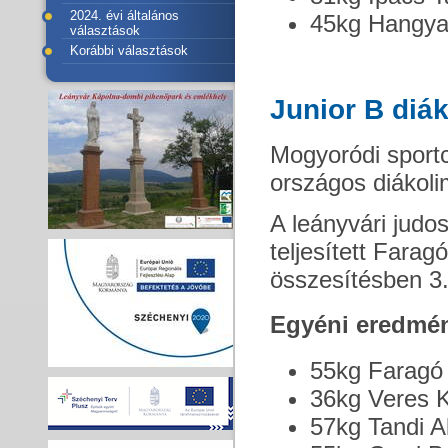
2024. évi általános
45kg Hangya 
választások
Korábbi választások
Junior B diák
Mogyoródi sportc
országos diákoli
A leányvári judo
teljesített Fara
összesítésben 3.
Egyéni eredmé
55kg Faragó 
36kg Veres K
57kg Tandi A