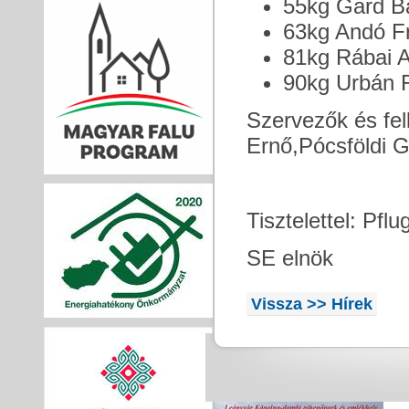
55kg Gard Ba
63kg Andó Fr
81kg Rábai At
90kg Urbán R
Szervezők és fel
Ernő,Pócsföldi G
Tisztelettel: Pflu
SE elnök
Vissza >> Hírek