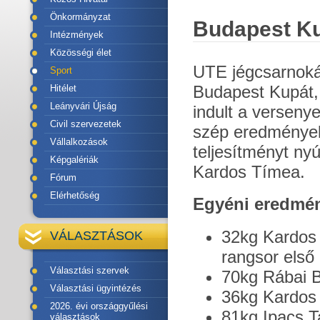
Önkormányzat
Budapest K
Intézmények
Közösségi élet
UTE jégcsarnoká
Sport
Budapest Kupát,
Hitélet
Leányvári Újság
indult a verseny
Civil szervezetek
szép eredményeke
Vállalkozások
teljesítményt nyú
Képgalériák
Kardos Tímea.
Fórum
Elérhetőség
Egyéni eredmé
32kg Kardos 
VÁLASZTÁSOK
rangsor első
Választási szervek
70kg Rábai Bo
Választási ügyintézés
36kg Kardos 
2026. évi országgyűlési
81kg Ipacs Ta
választások