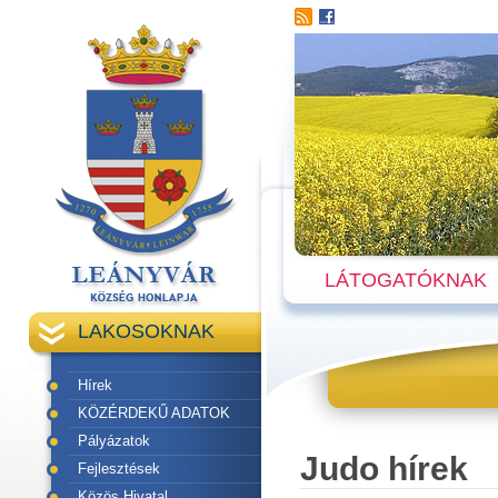
LÁTOGATÓKNAK
LAKOSOKNAK
Hírek
KÖZÉRDEKŰ ADATOK
Pályázatok
Judo hírek
Fejlesztések
Közös Hivatal