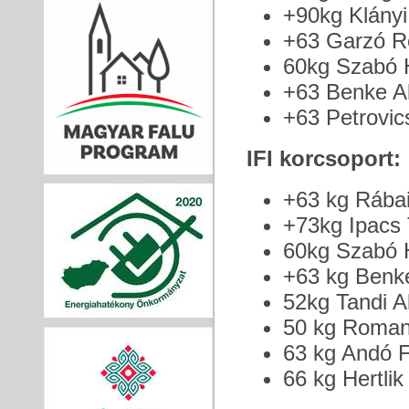
+90kg Klányi
+63 Garzó Re
60kg Szabó H
+63 Benke Al
+63 Petrovics
IFI korcsoport:
+63 kg Rábai
+73kg Ipacs 
60kg Szabó H
+63 kg Benk
52kg Tandi Al
50 kg Romane
63 kg Andó F
66 kg Hertlik