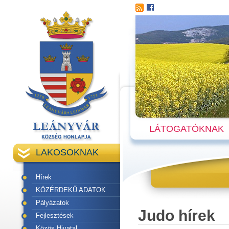
LÁTOGATÓKNAK
LAKOSOKNAK
Hírek
KÖZÉRDEKŰ ADATOK
Pályázatok
Judo hírek
Fejlesztések
Közös Hivatal