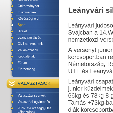
Önkormányzat
Leányvári s
Intézmények
Közösségi élet
Leányvári judoso
Sport
Svájcban a 14.W
Hitélet
Leányvári Újság
nemzetközi vers
Civil szervezetek
A versenyt junior,
Vállalkozások
korcsoportban re
Képgalériák
Németország, Ro
Fórum
Elérhetőség
UTE és Leányvár
Leányvári csapat
VÁLASZTÁSOK
junior küzdelme
66kg és 73kg 8 
Választási szervek
Tamás +73kg-ban
Választási ügyintézés
2026. évi országgyűlési
diák korcsoportba
választások