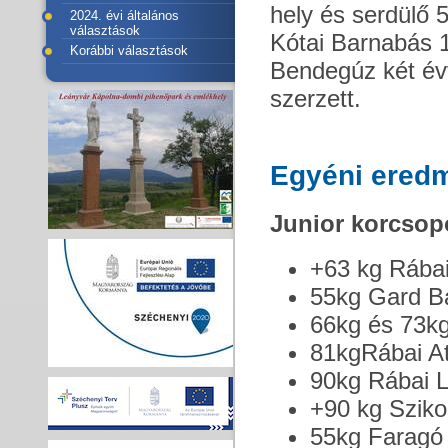
hely és serdülő 
2024. évi általános
választások
Kótai Barnabás 1
Korábbi választások
Bendegúz két év
szerzett.
Egyéni ered
Junior korcsop
+63 kg Rábai
55kg Gard Ba
66kg és 73kg
81kgRábai Att
90kg Rábai L
+90 kg Szikor
55kg Faragó 