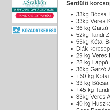
Serdülő korcso
33kg Bócsa Lo
33kg Veres K
36 kg Garzó 
52kg Tandi Z
55kg Kótai B
Diák korcsop
29 kg Veres 
28 kg Lappó K
36kg Garzó Á
+50 kg Kótai
33 kg Bócsa L
+45 kg Tandi 
33kg Veres At
40 kg Huszka