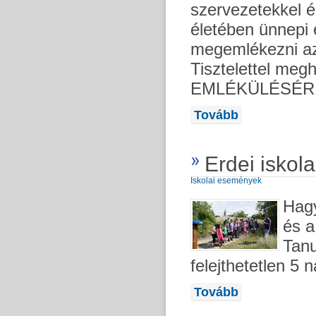
szervezetekkel é
életében ünnepi 
megemlékezni az 
Tisztelettel m
EMLÉKÜLÉSÉRE I
Tovább
Erdei iskola
Iskolai események
Hagy
és a
Tanu
felejthetetlen 5 
Tovább