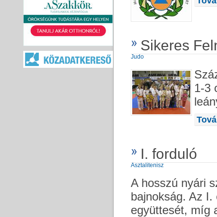
Tová
Sikeres Fel
Judo
Száz
1-3 
leán
Tová
I. forduló
Asztalitenisz
A hosszú nyári s
bajnokság. Az I.
együttesét, míg a