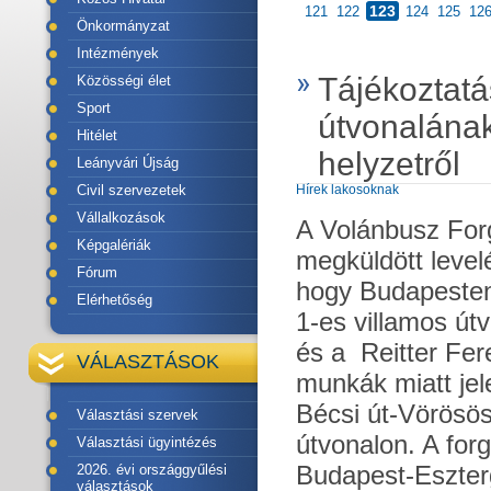
123
121
122
124
125
12
Önkormányzat
Intézmények
Tájékoztatá
Közösségi élet
Sport
útvonalának 
Hitélet
helyzetről
Leányvári Újság
Hírek lakosoknak
Civil szervezetek
Vállalkozások
A Volánbusz For
Képgalériák
megküldött level
Fórum
hogy Budapesten
Elérhetőség
1-es villamos út
és a Reitter Fer
VÁLASZTÁSOK
munkák miatt jel
Bécsi út-Vörösös
Választási szervek
útvonalon. A forg
Választási ügyintézés
Budapest-Eszter
2026. évi országgyűlési
választások