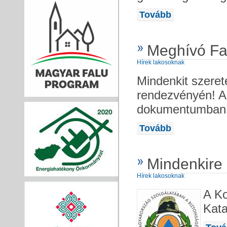
Tovább
Meghívó Fa
Hírek lakosoknak
Mindenkit szeret
rendezvényén! A 
dokumentumban m
Tovább
Mindenkire 
Hírek lakosoknak
A K
Kata