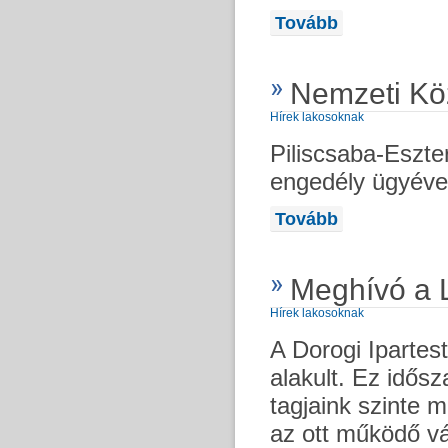
Tovább
Nemzeti Kö
Hírek lakosoknak
Piliscsaba-Eszte
engedély ügyéve
Tovább
Meghívó a 
Hírek lakosoknak
A Dorogi Ipartes
alakult. Ez idősz
tagjaink szinte 
az ott működő vá