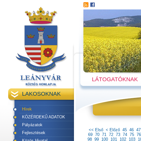
LÁTOGATÓKNAK
LAKOSOKNAK
Hírek
KÖZÉRDEKŰ ADATOK
Pályázatok
<< Első
< Előző
45
46
47
Fejlesztések
69
70
71
72
73
74
75
76
98
99
100
101
102
103
1
Közös Hivatal