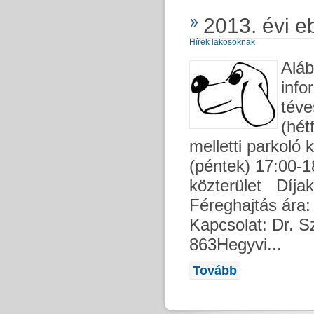
2013. évi e
Hírek lakosoknak
Aláb
info
téve
(hét
melletti parkoló
(péntek) 17:00-1
közterület Díjak
Féreghajtás ára:
Kapcsolat: Dr. S
863Hegyvi...
Tovább