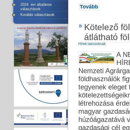
2024. évi általános
Tovább
választások
Korábbi választások
Kötelező fö
átlátható fö
Hírek lakosoknak
A N
HÍR
Nemzeti Agrárga
földhasználók fi
tegyenek eleget f
kötelezettségeik
létrehozása érd
magyar gazdaság
húzóágazatává vá
gazdasági cél egy