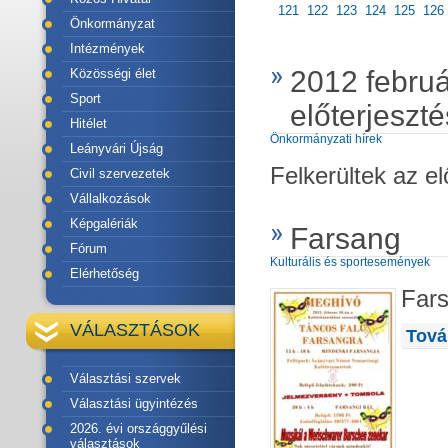
121
122
123
124
125
126
Önkormányzat
Intézmények
2012 február
Közösségi élet
Sport
előterjeszté
Hitélet
Önkormányzati hírek
Leányvári Újság
Felkerültek az e
Civil szervezetek
Vállalkozások
Képgalériák
Farsang
Fórum
Kulturális és sportesemények
Elérhetőség
Fars
VÁLASZTÁSOK
Tová
Választási szervek
Választási ügyintézés
2026. évi országgyűlési
választások