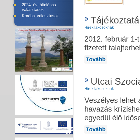
2024. évi általános
választások
Korábbi választások
Tájékoztatás
Hírek lakosoknak
2012. február 1-t
fizetett talajterhe
Tovább
Utcai Szoci
Hírek lakosoknak
Veszélyes lehet a
havazás krízishe
egyedül élő idős
Tovább