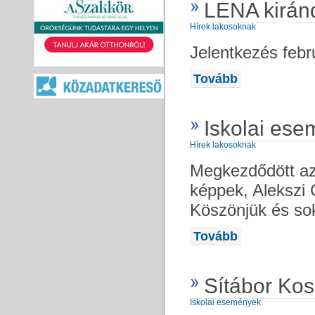
LENA kiránd
Hírek lakosoknak
Jelentkezés febru
Tovább
Iskolai es
Hírek lakosoknak
Megkezdődött az
képpek, Alekszi
Köszönjük és sok
Tovább
Sítábor Ko
Iskolai események