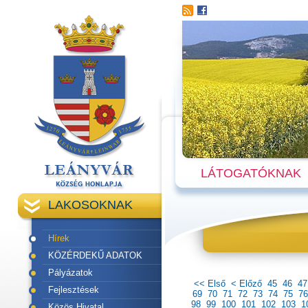
LÁTOGATÓKNAK
LAKOSOKNAK
Hírek
KÖZÉRDEKŰ ADATOK
Pályázatok
<< Első
< Előző
45
46
47
Fejlesztések
69
70
71
72
73
74
75
76
98
99
100
101
102
103
1
Közös Hivatal