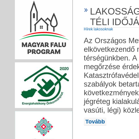
LAKOSSÁG
TÉLI IDŐJ
Hírek lakosoknak
Az Országos Mete
elkövetkezendő 
térségünkben. A
megőrzése érde
Katasztrófavédel
szabályok betart
következmények: 
jégréteg kialaku
vasúti, légi) kö
Tovább