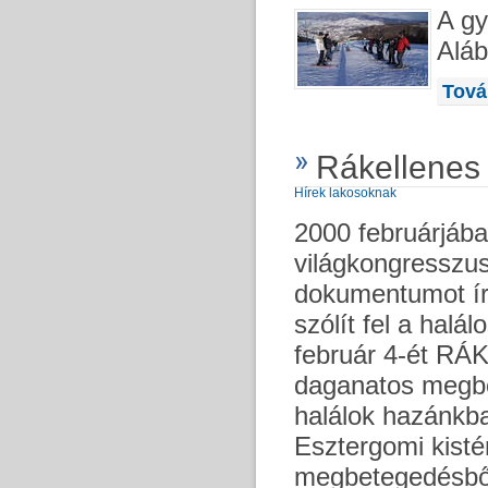
A gy
Aláb
Tová
Rákellenes 
Hírek lakosoknak
2000 februárjába
világkongresszus
dokumentumot ír
szólít fel a hal
február 4-ét RÁ
daganatos megbe
halálok hazánkb
Esztergomi kist
megbetegedésből 