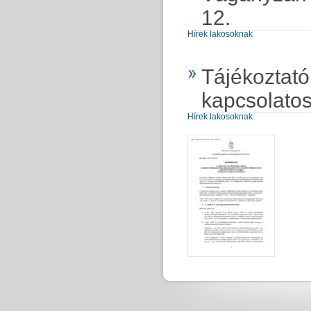
12.
Hírek lakosoknak
Tájékoztató
kapcsolatos
Hírek lakosoknak