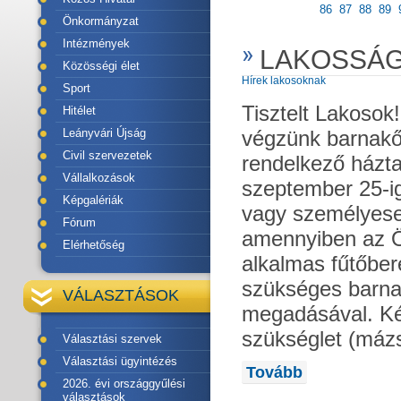
86
87
88
89
Önkormányzat
Intézmények
LAKOSSÁG
Közösségi élet
Hírek lakosoknak
Sport
Tisztelt Lakosok
Hitélet
végzünk barnakő
Leányvári Újság
Civil szervezetek
rendelkező házta
Vállalkozások
szeptember 25-ig
Képgalériák
vagy személyesen
Fórum
amennyiben az Ö
Elérhetőség
alkalmas fűtőber
szükséges barn
VÁLASZTÁSOK
megadásával. Ké
szükséglet (mázs
Választási szervek
Választási ügyintézés
Tovább
2026. évi országgyűlési
választások