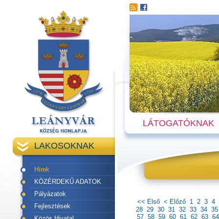
LÁTOGATÓKNAK
LAKOSOKNAK
Hírek
KÖZÉRDEKŰ ADATOK
Pályázatok
<< Első
< Előző
1
2
3
4
Fejlesztések
28
29
30
31
32
33
34
35
57
58
59
60
61
62
63
64
Közös Hivatal