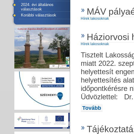
2024. évi általános
MÁV pályaé
választások
Korábbi választások
Hírek lakosoknak
Háziorvosi 
Hírek lakosoknak
Tisztelt Lakoss
miatt 2022. sze
helyettesít engem
helyettesítés alat
időpontkérésre 
Üdvözlettel: Dr.
Tovább
Tájékoztatá