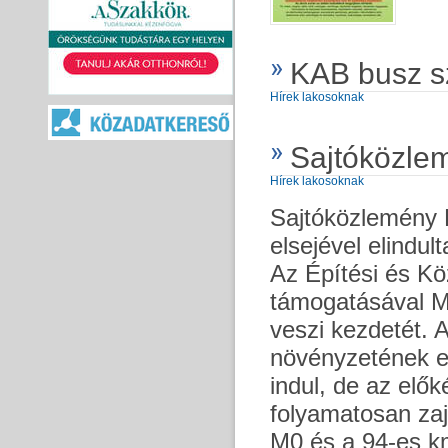
KAB busz s
Hírek lakosoknak
Sajtóközle
Hírek lakosoknak
Sajtóközlemény 
elsejével elindul
Az Építési és Kö
támogatásával M
veszi kezdetét. A
növényzetének el
indul, de az elő
folyamatosan zaj
M0 és a 94-es km