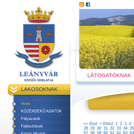
LÁTOGATÓKNAK
LAKOSOKNAK
Hírek
KÖZÉRDEKŰ ADATOK
Pályázatok
<< Első
< Előző
1
2
3
4
Fejlesztések
28
29
30
31
32
33
34
35
57
58
59
60
61
62
63
64
Közös Hivatal