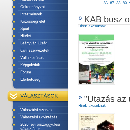
86
87
88
89
Önkormányzat
Intézmények
KAB busz o
Közösségi élet
Hírek lakosoknak
Sport
Hitélet
Leányvári Újság
Civil szervezetek
Vállalkozások
Képgalériák
Fórum
Elérhetőség
VÁLASZTÁSOK
"Utazás az 
Hírek lakosoknak
Választási szervek
Választási ügyintézés
2026. évi országgyűlési
választások