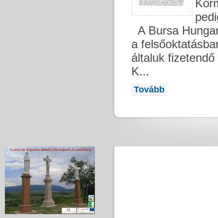
Korm
pedi
A Bursa Hungaric
a felsőoktatásban
általuk fizetendő
K...
Tovább