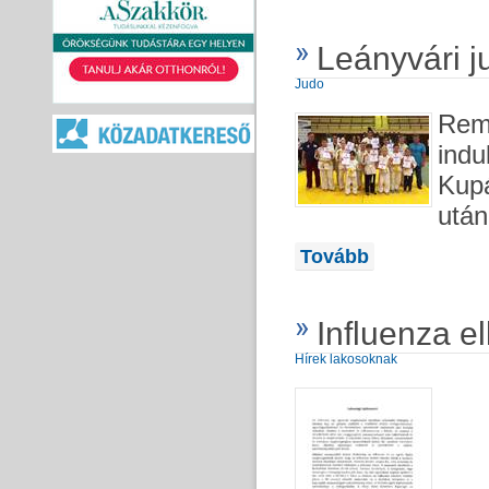
Leányvári j
Judo
Reme
indu
Kupá
után
Tovább
Influenza el
Hírek lakosoknak