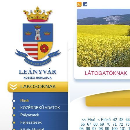
LÁTOGATÓKNAK
LAKOSOKNAK
Hírek
KÖZÉRDEKŰ ADATOK
Pályázatok
<< Első
< Előző
42
43
44
Fejlesztések
66
67
68
69
70
71
72
73
95
96
97
98
99
100
101
Közös Hivatal