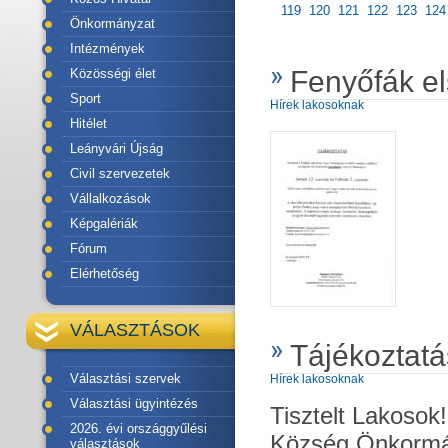
119
120
121
122
123
124
Önkormányzat
Intézmények
Fenyőfák el
Közösségi élet
Sport
Hírek lakosoknak
Hitélet
Leányvári Újság
Civil szervezetek
Vállalkozások
Képgalériák
Fórum
Elérhetőség
VÁLASZTÁSOK
Tájékoztatá
Választási szervek
Hírek lakosoknak
Választási ügyintézés
Tisztelt Lakoso
2026. évi országgyűlési
Község Önkormán
választások