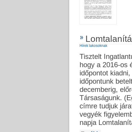
Lomtalanít
Hírek lakosoknak
Tisztelt Ingatla
hogy a 2016-os 
időpontot kiadni
időpontunk betelt
decemberig, előr
Társaságunk. (Eg
címre tudjuk jára
vegyék figyelemb
napja Lomtalanít