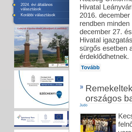
2024. évi általános
Hivatal Leányvár
választások
2016. december 2
Korábbi választások
rendben minden n
december 27. és
Hivatal igazgatás
sürgős esetben 
érdeklődhetnek.
Tovább
Remekeltek 
országos b
Judo
Kecs
feln