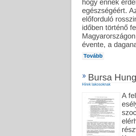
hogy ennek érde
egészségéért. A
előforduló ross
időben történő f
Magyarországon k
évente, a dagana
Tovább
Bursa Hunga
Hírek lakosoknak
A fe
esél
szoc
elér
rész