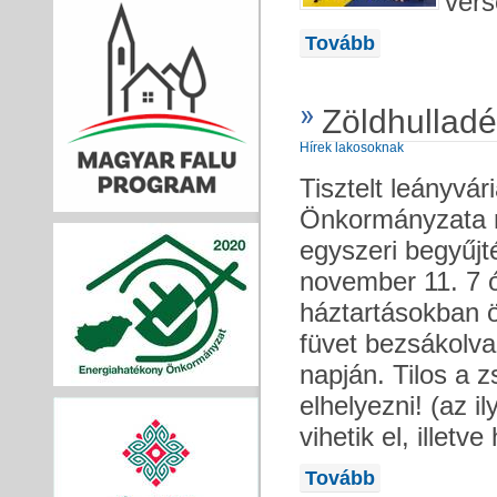
vers
Tovább
Zöldhulladé
Hírek lakosoknak
Tisztelt leányvá
Önkormányzata m
egyszeri begyűjt
november 11. 7 ó
háztartásokban ö
füvet bezsákolva
napján. Tilos a
elhelyezni! (az i
vihetik el, illetv
Tovább