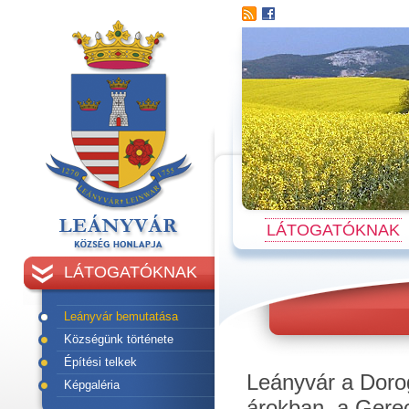
LÁTOGATÓKNAK
LÁTOGATÓKNAK
Leányvár bemutatása
Községünk története
Építési telkek
Leányvár a Dorog
Képgaléria
árokban, a Gerec