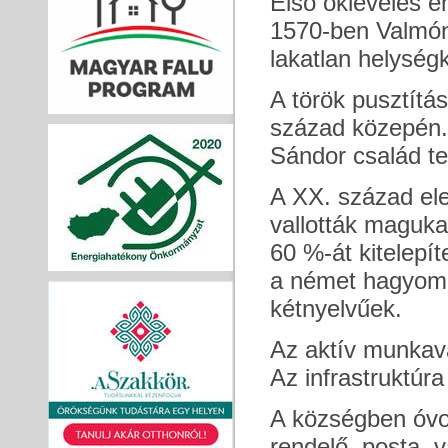
Első okleveles e
1570-ben Valmón
lakatlan helységk
A török pusztítás
század közepén.
Sándor család tel
A XX. század ele
vallották maguk
60 %-át kitelepít
a német hagyomán
kétnyelvűek.
Az aktív munkavá
Az infrastruktúr
A községben óvod
rendelő, posta, 